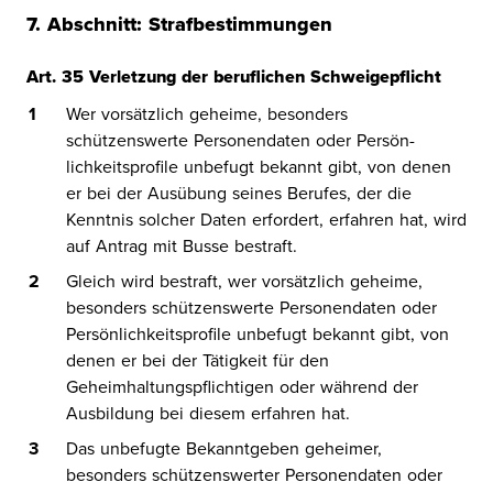
7. Abschnitt: Strafbestimmungen
A
r
t
.
3
5
V
e
r
l
e
t
z
u
n
g
d
e
r
b
e
r
u
f
i
c
h
e
n
S
c
h
w
e
i
g
e
p
f
i
c
h
t
Wer vorsätzlich geheime, besonders
schützenswerte Personendaten oder Persön­
lichkeitsprofile unbefugt bekannt gibt, von denen
er bei der Ausübung seines Berufes, der die
Kenntnis solcher Daten erfordert, erfahren hat, wird
auf Antrag mit Busse bestraft.
Gleich wird bestraft, wer vorsätzlich geheime,
besonders schützenswerte Personendaten oder
Persönlichkeitsprofile unbefugt bekannt gibt, von
denen er bei der Tätigkeit für den
Geheimhaltungspflichtigen oder während der
Ausbildung bei die­sem erfahren hat.
Das unbefugte Bekanntgeben geheimer,
besonders schützenswerter Personendaten oder