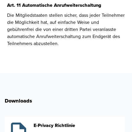
A
r
t
.
1
1
A
u
t
o
m
a
t
i
s
c
h
e
A
n
r
u
f
w
e
i
t
e
r
s
c
h
a
l
t
u
n
g
Die Mitgliedstaaten stellen sicher, dass jeder Teilnehmer
die Möglichkeit hat, auf einfache Weise und
gebührenfrei die von einer dritten Partei veranlasste
automatische Anrufweiterschaltung zum Endgerät des
Teilnehmers abzustellen.
Downloads
E-Privacy Richtlinie